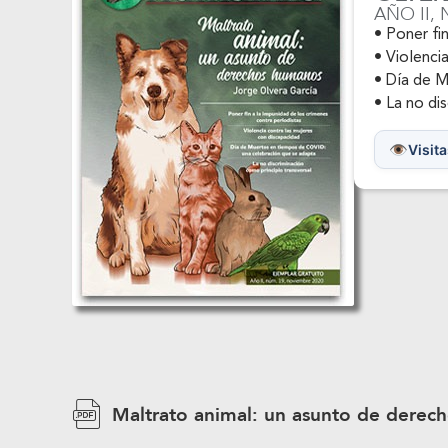
AÑO II,
• Poner fi
• Violenci
• Día de 
• La no di
Visita
Maltrato animal: un asunto de derec