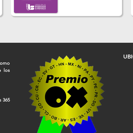
UB
nomo
e los
s 365