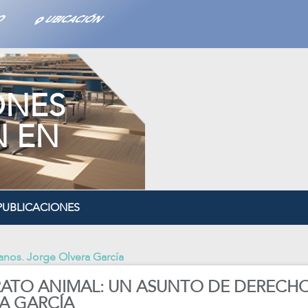
TO
UBICACIÓN
ONES
N EN
PUBLICACIONES
anos. Jorge Olvera García
ATO ANIMAL: UN ASUNTO DE DERECH
A GARCÍA