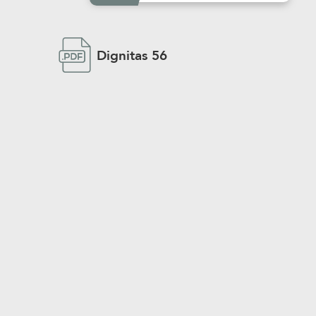
Dignitas 56
¿Qué 
libro