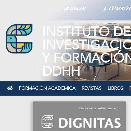
QUEJAS
CONTAC
INSTITUTO DE
INVESTIGACI
Y FORMACIÓ
DDHH
FORMACIÓN ACADEMICA
REVISTAS
LIBROS