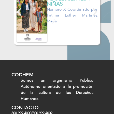
NIÑAS
es,
Número X Coordinado por
sa-
Fátima Esther Martínez
rdo
Mejía
CODHEM
Somos un organismo Público
Autónomo orientado a la promoción
de la cultura de los Derechos
Humanos.
CONTACTO
800 999 4000
/
800 999 4002