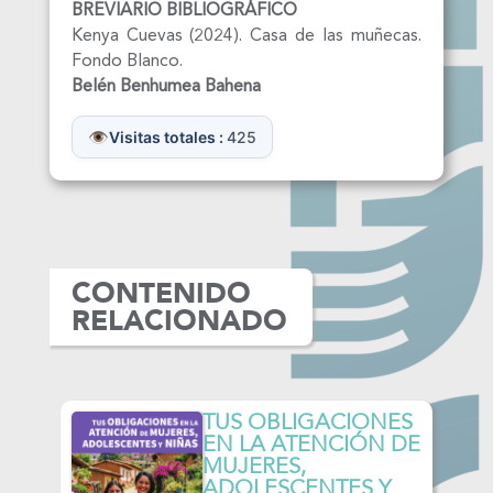
BREVIARIO BIBLIOGRÁFICO
Kenya Cuevas (2024). Casa de las muñecas.
Fondo Blanco.
Belén Benhumea Bahena
Visitas totales :
425
CONTENIDO
RELACIONADO
ES
TUS OBLIGACIONES
S
EN LA ATENCIÓN DE
MUJERES,
ADOLESCENTES Y