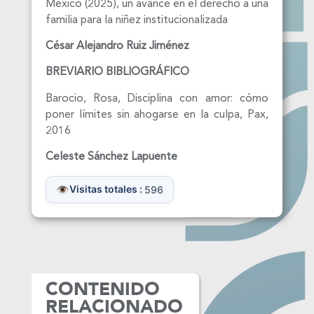
México (2025), un avance en el derecho a una
familia para la niñez institucionalizada
César Alejandro Ruiz Jiménez
ENCUESTA DE
SATISFACCIÓN
BREVIARIO BIBLIOGRÁFICO
¿Qué tan útil, novedoso
Barocio, Rosa, Disciplina con amor: cómo
y relevante te pareció
poner límites sin ahogarse en la culpa, Pax,
2016
el contenido del libro o
revista que consultaste?
Celeste Sánchez Lapuente
Visitas totales :
596
CONTENIDO
Enviar encuesta
RELACIONADO