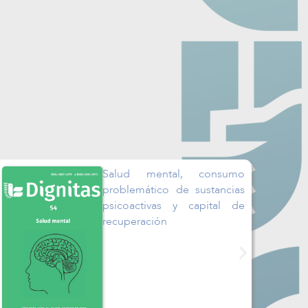
DIGNITAS 53
o
Familias sostenibles y la
as
pedagogía de la muerte:
de
hacia una cultura de
resiliencia y bienestar