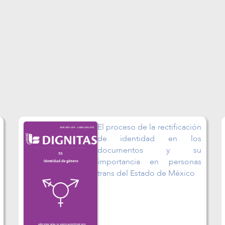
ficación
Salud mental, consum
n los
problemático de sustanci
y su
psicoactivas y capital 
rsonas
recuperación
México