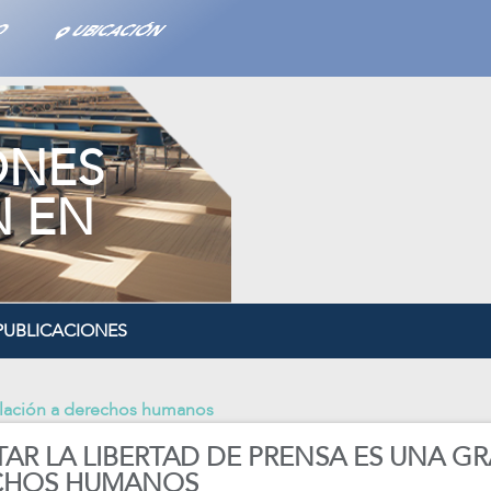
ONES
N EN
PUBLICACIONES
iolación a derechos humanos
AR LA LIBERTAD DE PRENSA ES UNA GR
CHOS HUMANOS
 NÚM. 25 MAYO 2021
nacional de la Mujer y la Niña en la Ciencia, las desigualdades pe
niños ante la pandemia, a un año de estar en casa