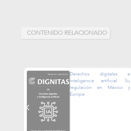
CONTENIDO RELACIONADO
igitales e
El proceso de la recti
rtificial. Su
de identidad e
en México y
documentos 
importancia en pe
trans del Estado de 