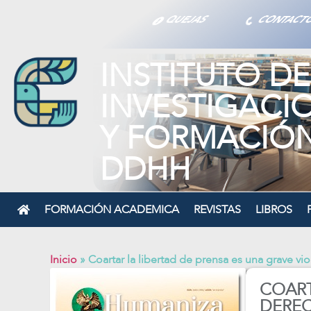
INSTITUTO DE
INVESTIGACI
Y FORMACIÓ
DDHH
FORMACIÓN ACADEMICA
REVISTAS
LIBROS
Inicio
»
Coartar la libertad de prensa es una grave v
COART
DERE
AÑO III,
• Día Inter
• Niñas y 