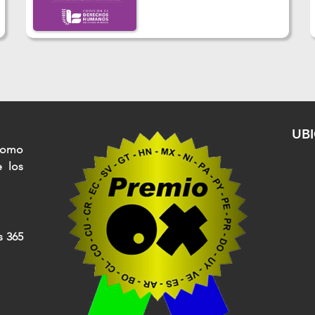
UB
nomo
e los
s 365
Av. 
Cuau