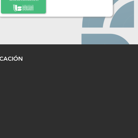
ICACIÓN
Nicolás San Juan No. 113, Col. Ex Rancho
htémoc C.P. 50010, Toluca, México