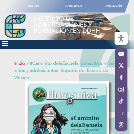
QUEJAS
CONTACTO
UBICACIÓN
INSTITUTO DE
INVESTIGACIONES Y
FORMACIÓN EN DDHH
Inicio
»
#Caminito delaEscuela, consulta a niñas,
niños y adolescentes. Reporte del Estado de
México