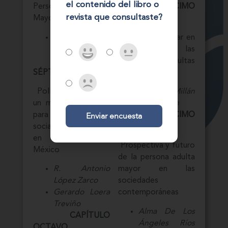
el contenido del libro o
Persona Adulta
CAPÍTULO DÉCIMO
revista que consultaste?
Mayor (2008-2025)
QUINTO
Ivonne Maya
Denuncia popular en
Espinoza
defensa de las
CAPÍTULO
personas adultas
SÉPTIMO
mayores
Políticas públicas y
Gerardo Millán
un marco normativo
Mayerstein
Enviar encuesta
para la protección
CAPÍTULO DÉCIMO
social gerontológica
SEXTO
en el Estado de
Prospectiva y futuro
México
de la persona adulta
R. Antonio
mayor en las
López Zarco
sociedades
Gerardo Loera
contemporáneas
Treviño
Alma De Los
CAPÍTULO
Ángeles Ríos
OCTAVO