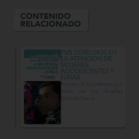
CONTENIDO
RELACIONADO
ES
TUS DERECHOS EN
 DE
LA ATENCIÓN DE
MUJERES,
ADOLESCENTES Y
NIÑAS
por
Número X Coordinado por
nez
María de los Angeles
Guzmán García