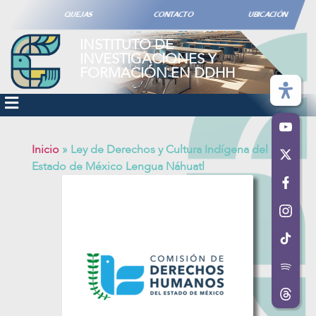
QUEJAS
CONTACTO
UBICACIÓN
INSTITUTO DE
INVESTIGACIONES Y
FORMACIÓN EN DDHH
Inicio
»
Ley de Derechos y Cultura Indígena del
Estado de México Lengua Náhuatl