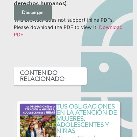
derechos humanos)
Download
This browser does not support inline PDFs.
Please download the PDF to view it:
Download
PDF
CONTENIDO
RELACIONADO
TUS OBLIGACIONES
S
EN LA ATENCIÓN DE
MUJERES,
ADOLESCENTES Y
NIÑAS
es