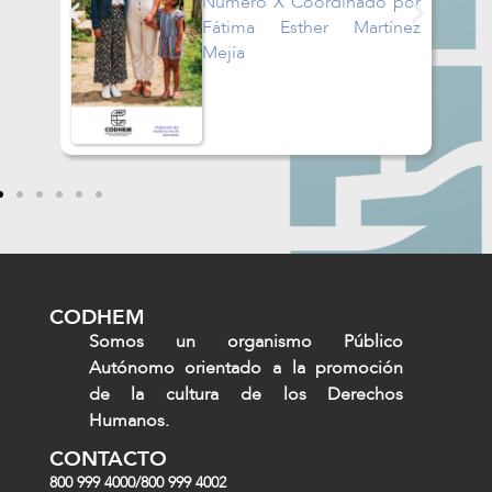
Número X Coordinado por
o-
Fátima Esther Martínez
Mejía
a-
CODHEM
Somos un organismo Público
Autónomo orientado a la promoción
de la cultura de los Derechos
Humanos.
CONTACTO
800 999 4000
/
800 999 4002