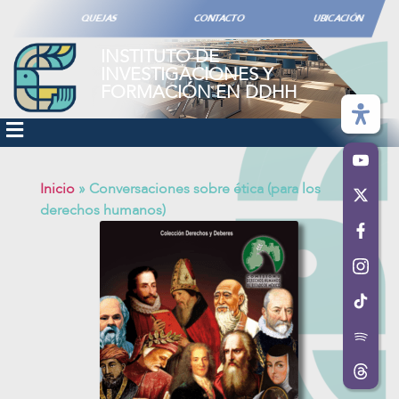
QUEJAS
CONTACTO
UBICACIÓN
INSTITUTO DE
INVESTIGACIONES Y
FORMACIÓN EN DDHH
Inicio
»
Conversaciones sobre ética (para los
derechos humanos)