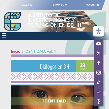
QUEJAS
CONTACTO
UBICACIÓN
INSTITUTO DE
INVESTIGACIONES Y
FORMACIÓN EN DDHH
Inicio
»
IDENTIDAD, vol. 1