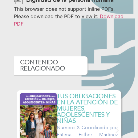
This browser does not support inline PDFs.
Please download the PDF to view it:
Download
PDF
CONTENIDO
RELACIONADO
OBLIGACIONES
TUS DERECH
A ATENCIÓN DE
LA ATENCIÓ
RES,
MUJERES,
LESCENTES Y
ADOLESCENT
AS
NIÑAS
o X Coordinado por
Número X Coord
a Esther Martínez
María de los