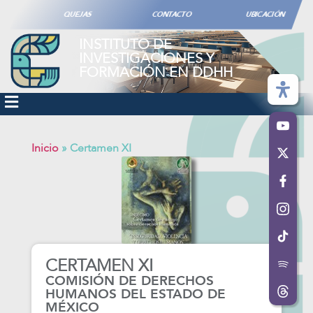
QUEJAS
CONTACTO
UBICACIÓN
INSTITUTO DE
INVESTIGACIONES Y
FORMACIÓN EN DDHH
Inicio
»
Certamen XI
CERTAMEN XI
COMISIÓN DE DERECHOS
HUMANOS DEL ESTADO DE
MÉXICO