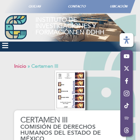
QUEJAS
CONTACTO
UBICACIÓN
INSTITUTO DE
INVESTIGACIONES Y
FORMACIÓN EN DDHH
Inicio
»
Certamen III
CERTAMEN III
COMISIÓN DE DERECHOS
HUMANOS DEL ESTADO DE
MÉXICO