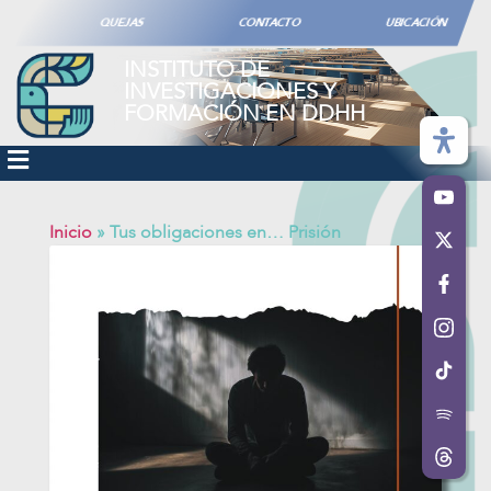
QUEJAS
CONTACTO
UBICACIÓN
INSTITUTO DE
INVESTIGACIONES Y
FORMACIÓN EN DDHH
Inicio
»
Tus obligaciones en… Prisión