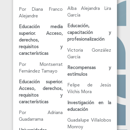
ENCUESTA DE
Alba Alejandra Lira
Por Diana Franco
SATISFACCIÓN
García
Alejandre
¿Qué tan útil, novedoso
Educación,
Educación media
y relevante te pareció
capacitación y
superior. Acceso,
el contenido del libro o
profesionalización
derechos,
revista que consultaste?
requisitos
y
Victoria González
características
García
Por Montserrat
Recompensas y
Fernández Tamayo
estímulos
Educación superior.
Felipe de Jesús
Acceso, derechos,
Vilchis Mora
requisitos
y
Enviar encuesta
características
Investigación en la
educación
Por Adriana
Guadarrama
Guadalupe Villalobos
Monroy