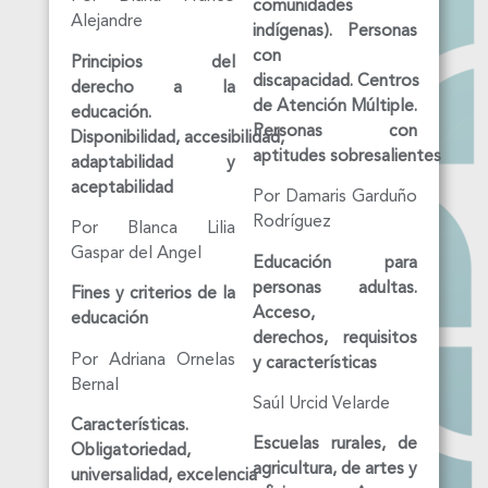
comunidades
Alejandre
indígenas). Personas
con
Principios del
discapacidad.
Centros
derecho a la
de Atención Múltiple.
educación.
Personas con
Disponibilidad,
accesibilidad,
aptitudes
sobresalientes
adaptabilidad y
aceptabilidad
Por Damaris Garduño
Rodríguez
Por Blanca Lilia
Gaspar del Angel
Educación para
personas adultas.
Fines y criterios de la
Acceso,
educación
derechos, requisitos
Por Adriana Ornelas
y características
Bernal
Saúl Urcid Velarde
Características.
Escuelas rurales, de
Obligatoriedad,
agricultura, de artes y
universalidad,
excelencia