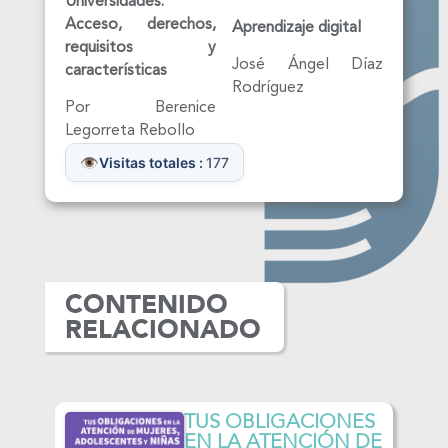
Universidades.
Acceso, derechos,
Aprendizaje digital
requisitos
y
José Ángel Díaz
características
Rodríguez
Por Berenice
Legorreta Rebollo
Visitas totales :
177
CONTENIDO
RELACIONADO
TUS OBLIGACIONES
TUS D
EN LA ATENCIÓN DE
LA AT