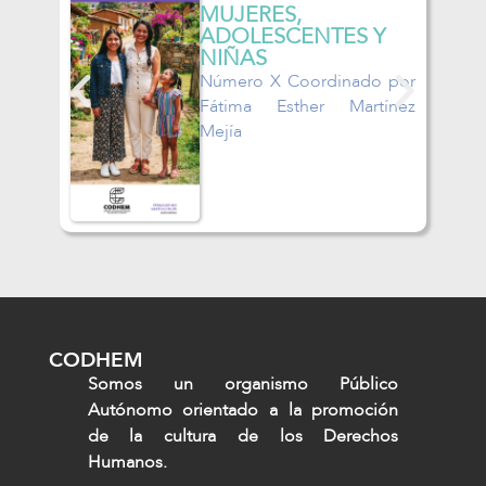
MUJERES,
MUJER
ADOLESCENTES Y
ADOLE
NIÑAS
NIÑAS
Número X Coordinado por
Número 
Fátima Esther Martínez
María 
Mejía
Guzmán 
CODHEM
Somos un organismo Público
Autónomo orientado a la promoción
de la cultura de los Derechos
Humanos.