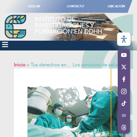
QUEJAS
CONTACTO
UBICACIÓN
INSTITUTO DE
INVESTIGACIONES Y
FORMACIÓN EN DDHH
Inicio
»
Tus derechos en… Los servicios de salud