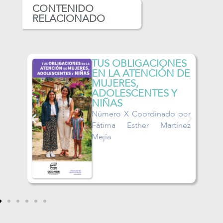
CONTENIDO
RELACIONADO
BLIGACIONES
TUS DERECHOS
 ATENCIÓN DE
LA ATENCIÓN 
ES,
MUJERES,
SCENTES Y
ADOLESCENTES
NIÑAS
X Coordinado por
Número X Coordina
Esther Martínez
María de los A
Guzmán García