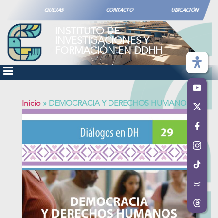
QUEJAS
CONTACTO
UBICACIÓN
INSTITUTO DE
INVESTIGACIONES Y
FORMACIÓN EN DDHH
Inicio
»
DEMOCRACIA Y DERECHOS HUMANOS