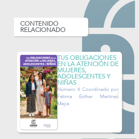
CONTENIDO
RELACIONADO
TUS OBLIGACIONES
TUS DER
EN LA ATENCIÓN DE
LA ATEN
MUJERES,
MUJERES
ADOLESCENTES Y
ADOLES
NIÑAS
NIÑAS
Número X Coordinado por
Número X 
Fátima Esther Martínez
María de
Mejía
Guzmán Gar